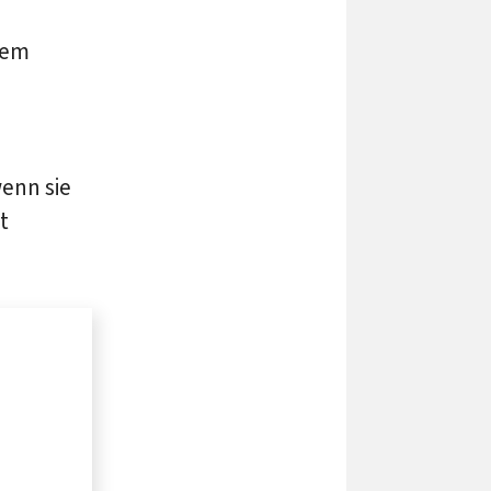
hem
wenn sie
t