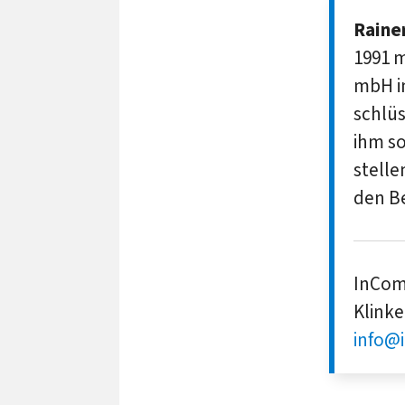
Raine
1991 m
mbH im
schlüs
ihm so
stelle
den B
InCom
Klinke
info@