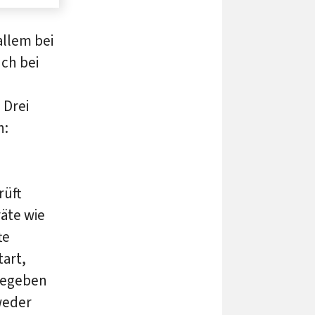
allem bei
uch bei
 Drei
n:
üft
äte wie
te
tart,
gegeben
 weder