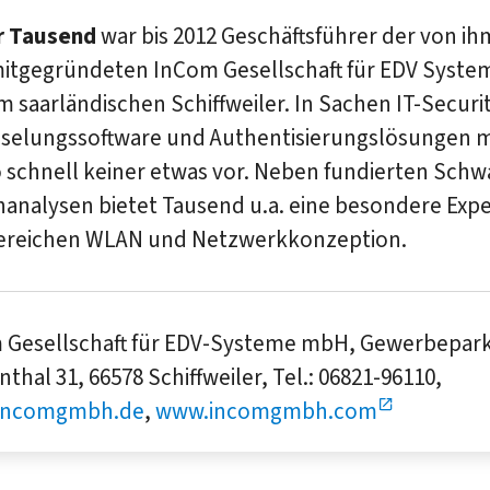
r Tausend
war bis 2012 Geschäftsführer der von ih
itgegründeten InCom Ge­sell­schaft für EDV Syste
 saar­ländischen Schiff­weiler. In Sachen IT-Securit
­selungs­soft­ware und Authen­ti­sie­rungs­lösungen
 schnell keiner etwas vor. Neben fun­dierten Schw
n­analysen bietet Tausend u.a. eine be­sondere Ex­pe
e­reichen WLAN und Netzwerk­konzeption.
 Gesellschaft für EDV-Systeme mbH, Gewerbepar
nthal 31, 66578 Schiffweiler, Tel.: 06821-96110,
incomgmbh.de
,
www.incomgmbh.com