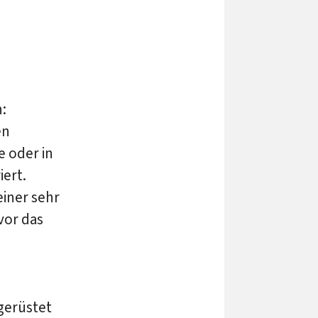
:
en
e oder in
iert.
einer sehr
vor das
gerüstet