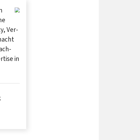
m
me
y, Ver­
 macht
ach­
rtise in
k