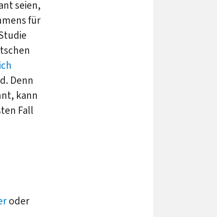
nt seien,
hmens für
Studie
utschen
ich
nd. Denn
nnt, kann
ten Fall
er
oder