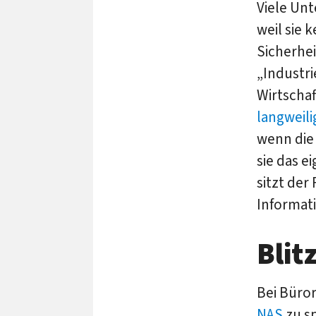
Viele Unt
weil sie
Sicherhei
„Industr
Wirtschaf
langweili
wenn die
sie das e
sitzt der
Informat
Blit
Bei Büror
NAS
zu s