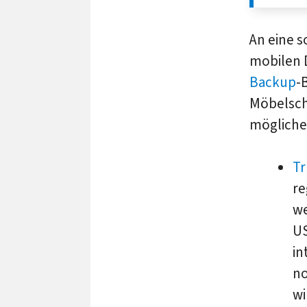
An eine s
mobilen 
Backup
-
Möbelschl
mögliche
Tr
re
we
US
in
no
wi