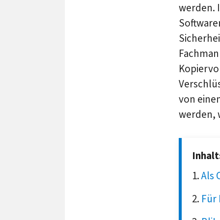
werden. I
Softwaren
Sicherhei
Fachmann
Kopiervor
Verschlüs
von eine
werden, 
Inhal
Als 
Für