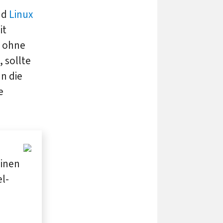
nd
Linux
it
n ohne
 sollte
n die
e
Einen
el­