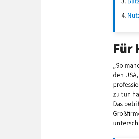
Blit
Nütz
Für 
„So man
den USA,
professi
zu tun ha
Das betr
Großfirme
untersch