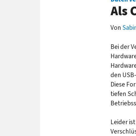
Als 
Von
Sabi
Bei der V
Hardware
Hardwarev
den USB-S
Diese For
tiefen Sc
Betriebss
Leider is
Verschlü