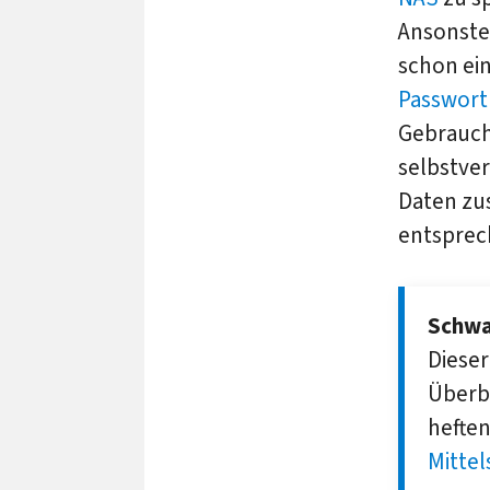
Ansonste
schon ein
Passwort
Gebrauch 
selbstver
Daten zus
entsprec
Schwa
Dieser
Über­b
hefte
Mittel