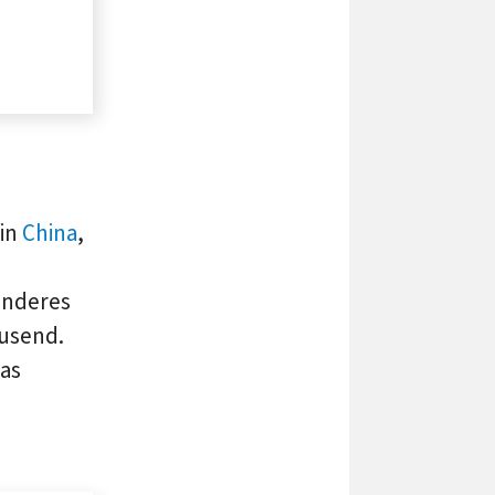
 in
China
,
anderes
ausend.
as