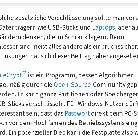
olche zusätzliche Verschlüsselung sollte man vor 
Datenträgern wie USB-Sticks und
Laptops
, aber a
Bändern denken, die im Schrank lagern. Denn
össer sind meist alles andere als einbruchssicher.
 Lösungen hat sich dieser Beitrag näher angesehe
ueCrypt
ist ein Programm, dessen Algorithmen
gelmäßig durch die
Open-Source
-Community gepr
rden. Es kann ganze Partitionen oder Speicherger
B-Sticks verschlüsseln. Für Windows-Nutzer dürf
teressant sein, dass das
Passwort
direkt beim PC-S
ch vor dem Hochfahren des Betriebssystems ein
rd. Ein potenzieller Dieb kann die Festplatte also