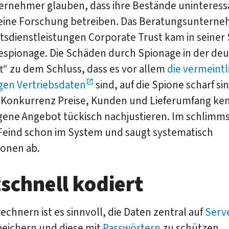
ernehmer glauben, dass ihre Bestände uninteressa
 keine Forschung betreiben. Das Beratungsunterne
tsdienstleistungen Corporate Trust kam in seiner 
iespionage. Die Schäden durch Spionage in der de
t“ zu dem Schluss, dass es vor allem
die vermeintl
gen Vertriebsdaten
sind, auf die Spione scharf si
 Konkurrenz Preise, Kunden und Lieferumfang ke
igene Angebot tückisch nachjustieren. Im schlimms
 Feind schon im System und saugt systematisch
ionen ab.
zschnell kodiert
echnern ist es sinnvoll, die Daten zentral auf
Serv
peichern und diese mit
Passwörtern
zu schützen.