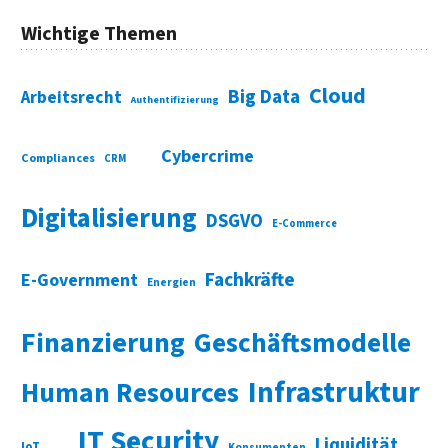
Wichtige Themen
Cloud
Big Data
Arbeitsrecht
Authentifizierung
Cybercrime
Compliances
CRM
Digitalisierung
DSGVO
E-Commerce
Fachkräfte
E-Government
Energien
Finanzierung
Geschäftsmodelle
Infrastruktur
Human Resources
IT Security
Liquidität
IoT
Konsumenten