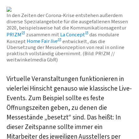
In den Zeiten der Corona-Krise entstehen außerdem
diverse Spezialangebote für die ausgefallenen Messen
2020, beispielsweise hat die Kommunikationsagentur
PR!ZM
zusammen mit
La Concept
das modulare
Konzept
Home Fair
live
entwickelt, das die
Übersetzung der Messekonzeption von real in online
praktisch vollständig übernimmt. (Bild: PR!ZM //
weitwinkelmedia GbR)
Virtuelle Veranstaltungen funktionieren in
vielerlei Hinsicht genauso wie klassische Live-
Events. Zum Beispiel sollte es feste
Öffnungszeiten geben, zu denen die
Messestände „besetzt“ sind. Das heißt: In
dieser Zeitspanne sollte immer ein
Mitarbeiter des jeweiligen Ausstellers per