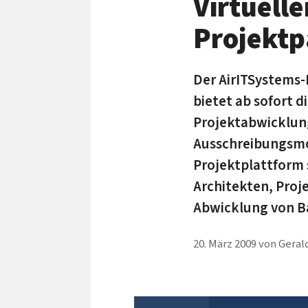
Virtuell
Projektp
Der AirITSystems
bietet ab sofort d
Projektabwicklung
Ausschreibungsmod
Projektplattform
Architekten, Proj
Abwicklung von B
20. März 2009
von
Geral