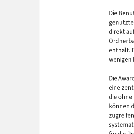
Die Benut
genutzte
direkt au
Ordnerbau
enthält. 
wenigen 
Die Awaro
eine zent
die ohne 
können d
zugreife
systemat
für die P