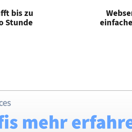
ft bis zu
Webser
ro Stunde
einfache