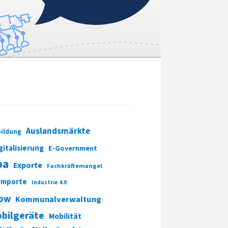
Auslandsmärkte
ildung
gitalisierung
E-Government
pa
Exporte
Fachkräftemangel
Importe
Industrie 4.0
ow
Kommunalverwaltung
bilgeräte
Mobilität