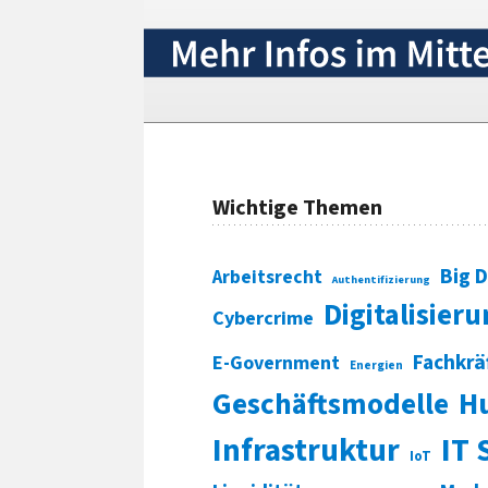
Wichtige Themen
Big 
Arbeitsrecht
Authentifizierung
Digitalisier
Cybercrime
Fachkrä
E-Government
Energien
Geschäftsmodelle
H
Infrastruktur
IT 
IoT