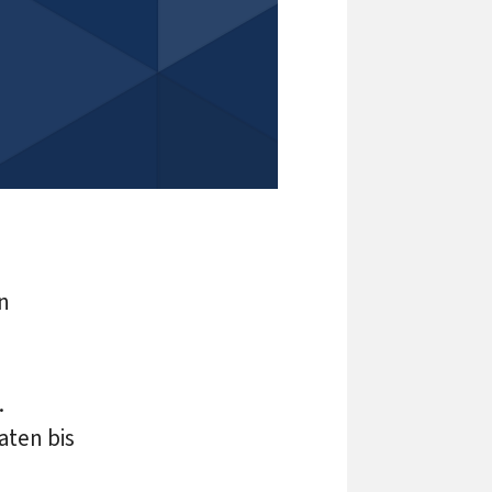
n
.
aten bis