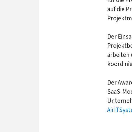
auf die P
Projektm
Der Einsa
Projektbe
arbeiten
koordinie
Der Awar
SaaS-Mod
Unterneh
AirITSys