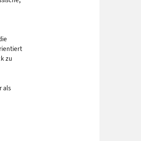
die
ientiert
ck zu
 als