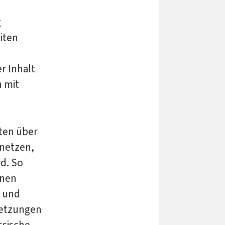
g
iten
r Inhalt
n mit
gten über
netzen,
d. So
onen
und
setzungen
ssische,