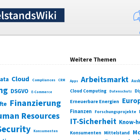
Weitere Themen
Cloud
Arbeitsmarkt
Data
Compliances
CRM
Ausb
Apps
ung
DSGVO
Di
Cloud Computing
Datenschutz
E-Commerce
Euro
Finanzierung
Erneuerbare Energien
fte
Finanzen
Forschungsprojekte
uman Resources
IT-Sicherheit
Know-h
Security
Mo
Konsumenten
Konsumenten
Mittelstand