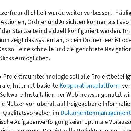
zerfreundlichkeit wurde weiter verbessert: Häufi
 Aktionen, Ordner und Ansichten können als Favor
f der Startseite individuell konfiguriert werden. Im
m zeigt das System an, ob ein Ordner leer ist ode
Das soll eine schnelle und zielgerichtete Navigatio
Klicks ermöglichen.
-Projektraumtechnologie soll alle Projektbeteili
rale, Internet-basierte
Kooperationsplattform
ver
Software-Installation per Webbrowser genutzt wir
ie Nutzer von überall auf freigegebene Informati
n. Qualitätsvorgaben im
Dokumentenmanagement
ische Aufgabenverfolgung seien optimale Voraus
rojektsteuerung. Der virtuelle Projektraum soll kla