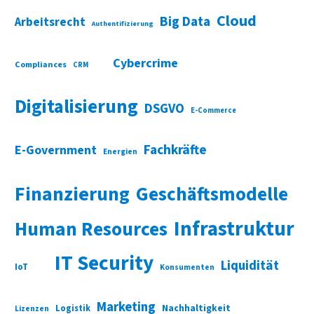
Cloud
Big Data
Arbeitsrecht
Authentifizierung
Cybercrime
Compliances
CRM
Digitalisierung
DSGVO
E-Commerce
Fachkräfte
E-Government
Energien
Finanzierung
Geschäftsmodelle
Infrastruktur
Human Resources
IT Security
Liquidität
IoT
Konsumenten
Marketing
Nachhaltigkeit
Logistik
Lizenzen