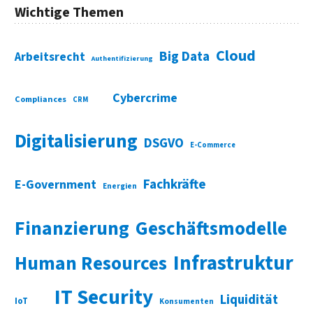
Wichtige Themen
Cloud
Big Data
Arbeitsrecht
Authentifizierung
Cybercrime
Compliances
CRM
Digitalisierung
DSGVO
E-Commerce
Fachkräfte
E-Government
Energien
Finanzierung
Geschäftsmodelle
Infrastruktur
Human Resources
IT Security
Liquidität
IoT
Konsumenten