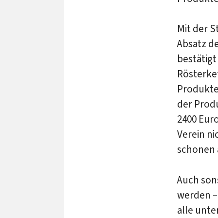
Mit der S
Absatz d
bestätigt
Rösterke
Produkte
der Prod
2400 Euro
Verein ni
schonen 
Auch sons
werden –
alle unt