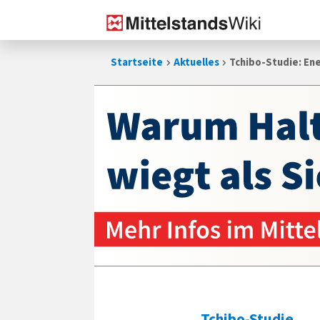
Zum
Startseite
Aktuelles
Tchibo-Studie: En
Inhalt
springen
Tchibo-Studie