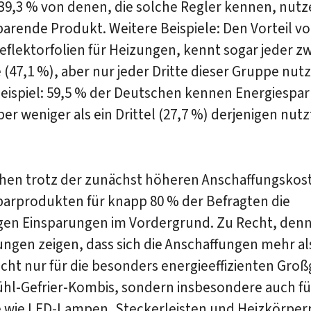
39,3 % von denen, die solche Regler kennen, nutz
arende Produkt. Weitere Beispiele: Den Vorteil v
lektorfolien für Heizungen, kennt sogar jeder zw
(47,1 %), aber nur jeder Dritte dieser Gruppe nutzt
eispiel: 59,5 % der Deutschen kennen Energie­spar
ber weniger als ein Drittel (27,7 %) derjenigen nutz
ehen trotz der zunächst höheren Anschaffungskos
parprodukten für knapp 80 % der Befragten die
tigen Einsparungen im Vordergrund. Zu Recht, den
ngen zeigen, dass sich die Anschaffungen mehr al
nicht nur für die besonders energieeffizienten Groß
ühl-Gefrier-Kombis, sondern insbesondere auch fü
 wie LED-Lampen, Steckerleisten und Heizkörperr