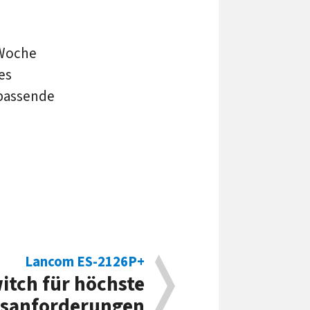
 Woche
es
 passende
Lancom ES-2126P+
tch für höchste
tsanforderungen