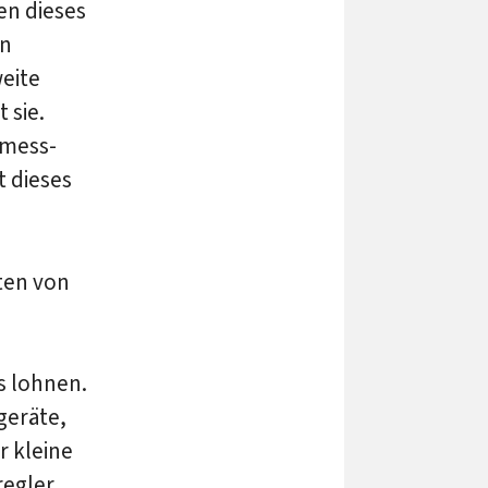
en dieses
on
eite
 sie.
­mess­
t dieses
ten von
n
s lohnen.
geräte,
r kleine
egler.