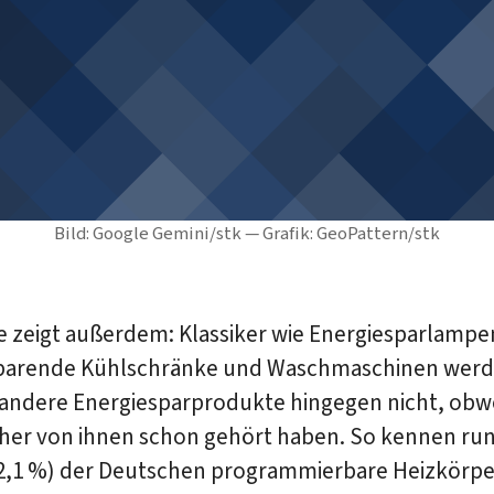
Bild: Google Gemini/stk — Grafik: GeoPattern/stk
ie zeigt außerdem: Klassiker wie Energiesparlamp
spa­rende Kühlschränke und Waschmaschinen wer
andere Energie­spar­pro­dukte hingegen nicht, obw
her von ihnen schon gehört haben. So kennen run
(62,1 %) der Deutschen programmierbare Heizkörpe