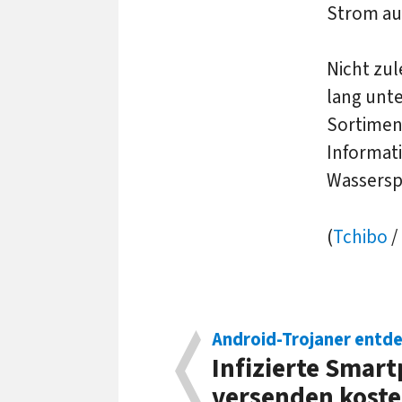
Strom aus
Nicht zu
lang unt
Sortimen
Informat
Wassersp
(
Tchibo
/
Android-Trojaner entd
Infizierte Smar
versenden koste