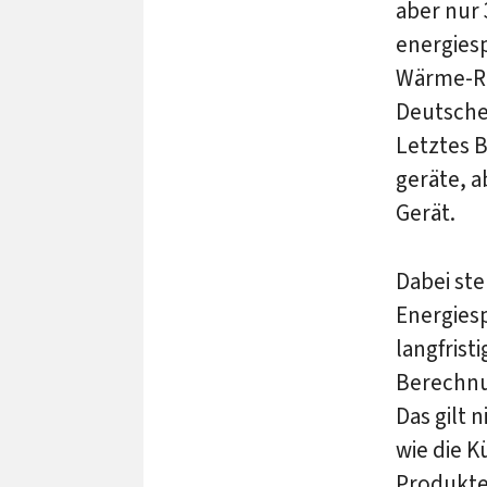
aber nur 
energiesp
Wärme-Ref
Deutsche 
Letztes B
geräte, a
Gerät.
Dabei st
Energies
langfris
Berechnu
Das gilt 
wie die K
Produkte