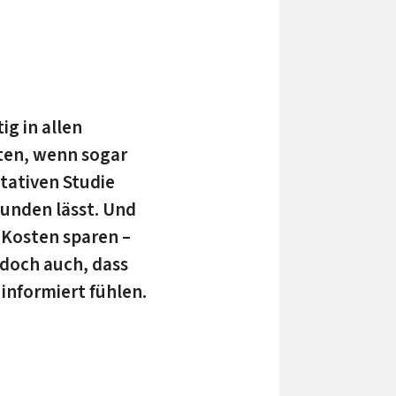
ig in allen
ten, wenn sogar
a­ti­ven Studie
unden lässt. Und
 Kosten sparen –
doch auch, dass
 informiert fühlen.