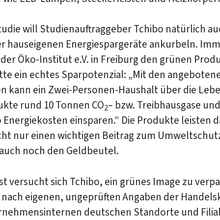
tudie will Studienauftraggeber Tchibo natürlich a
er hauseigenen Energiespargeräte ankurbeln. Imm
 der Öko-Institut e.V. in Freiburg den grünen Prod
tte ein echtes Sparpotenzial: „Mit den angeboten
n kann ein Zwei-Personen-Haushalt über die Lebe
ukte rund 10 Tonnen CO
– bzw. Treibhausgase un
2
 Energiekosten einsparen.“ Die Produkte leisten d
cht nur einen wichtigen Beitrag zum Umweltschutz
auch noch den Geldbeutel.
t versucht sich Tchibo, ein grünes Image zu verp
 nach eigenen, ungeprüften Angaben der Handelsk
ernehmensinternen deutschen Standorte und Filia