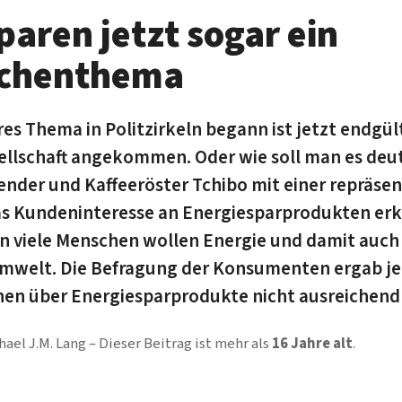
paren jetzt sogar ein
chenthema
äres Thema in Politzirkeln begann ist jetzt endgült
ellschaft angekommen. Oder wie soll man es deu
ender und Kaffeeröster Tchibo mit einer reprä­sen­t
 Kundeninteresse an Ener­gie­sparprodukten erk
enn viele Menschen wollen Energie und damit auch
mwelt. Die Befragung der Konsumenten ergab je
nen über Ener­gie­sparprodukte nicht ausreichend
hael J.M. Lang
Dieser Beitrag ist mehr als
16 Jahre alt
.