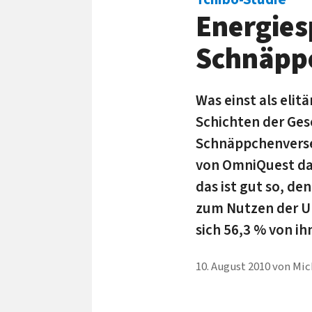
Energies
Schnäpp
Was einst als elit
Schichten der Ges
Schnäpp­chen­ver­s
von OmniQuest das
das ist gut so, d
zum Nutzen der U
sich 56,3 % von ih
10. August 2010
von
Mic