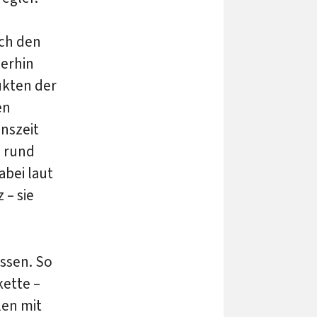
uch den
erhin
ukten der
en
nszeit
d rund
abei laut
 – sie
assen. So
ette –
len mit