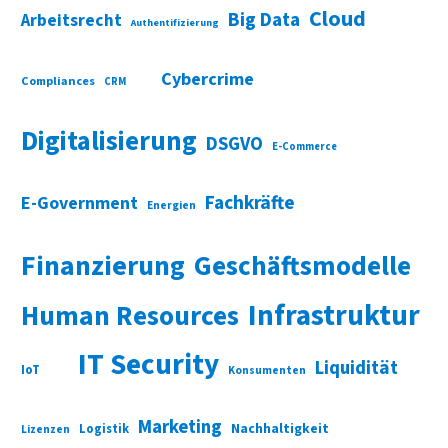
Cloud
Big Data
Arbeitsrecht
Authentifizierung
Cybercrime
Compliances
CRM
Digitalisierung
DSGVO
E-Commerce
Fachkräfte
E-Government
Energien
Finanzierung
Geschäftsmodelle
Infrastruktur
Human Resources
IT Security
Liquidität
IoT
Konsumenten
Marketing
Nachhaltigkeit
Logistik
Lizenzen