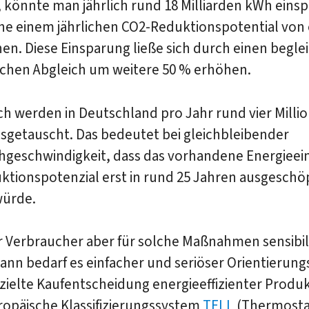
 könnte man jährlich rund 18 Milliarden kWh einsp
he einem jährlichen CO2-Reduktionspotential von 
en. Diese Einsparung ließe sich durch einen begl
schen Abgleich um weitere 50 % erhöhen.
ch werden in Deutschland pro Jahr rund vier Milli
sgetauscht. Das bedeutet bei gleichbleibender
hgeschwindigkeit, dass das vorhandene Energieei
ktionspotenzial erst in rund 25 Jahren ausgeschö
ürde.
 Verbraucher aber für solche Maßnahmen sensibili
nn bedarf es einfacher und seriöser Orientierung
ezielte Kaufentscheidung energieeffizienter Produk
ropäische Klassifizierungssystem
TELL
(Thermosta