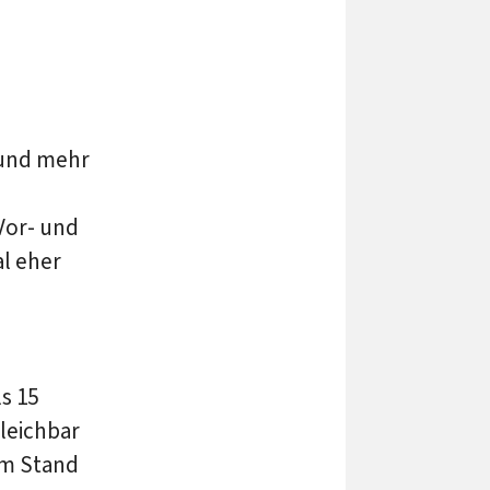
 und mehr
Vor- und
al eher
s 15
leichbar
em Stand