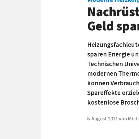
Nachrüst
Geld spa
Heizungsfachleute
sparen Energie un
Technischen Unive
modernen Thermos
können Verbrauche
Spareffekte erzie
kostenlose Brosc
8. August 2011
von
Mich