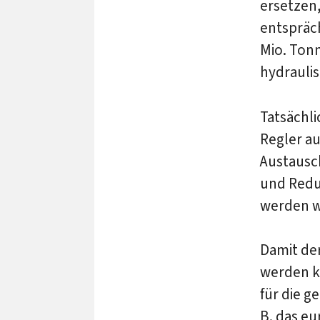
ersetzen,
entspräc
Mio. Tonn
hydrauli
Tatsächli
Regler au
Austausc
und Redu
werden w
Damit der
werden ka
für die g
B. das eu