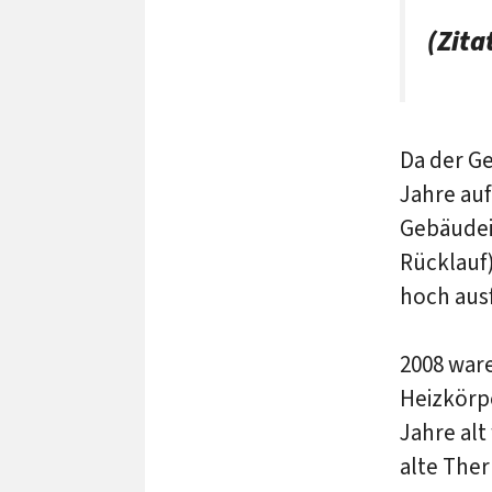
(Zita
Da der G
Jahre auf
Gebäudei
Rücklauf)
hoch ausf
2008 war
Heizkörpe
Jahre alt
alte The