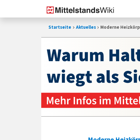
Zum
Startseite
Aktuelles
Moderne Heizkörpe
Inhalt
springen
Moderne Heizkör