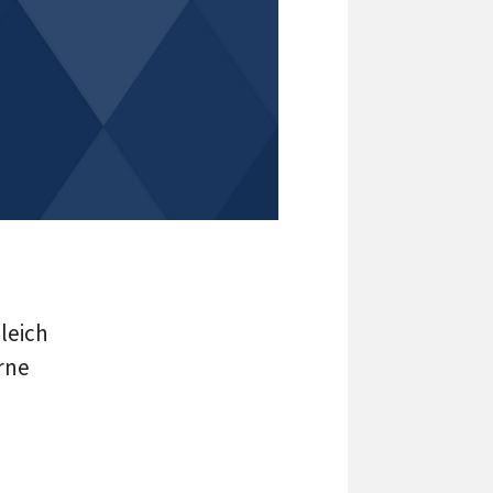
leich
rne
.