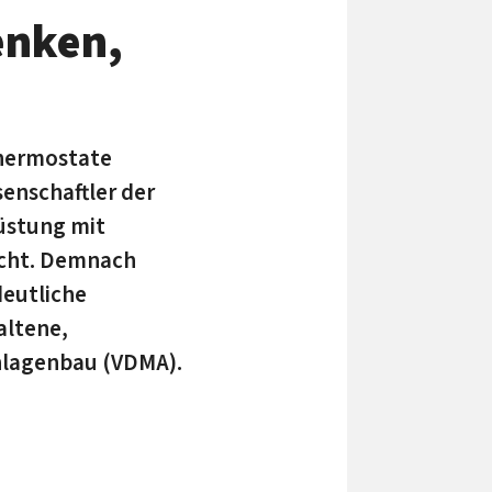
enken,
thermostate
senschaftler der
rüstung mit
ucht. Demnach
deutliche
altene,
nlagenbau (VDMA).