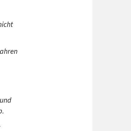
nicht
Jahren
 und
b.
r