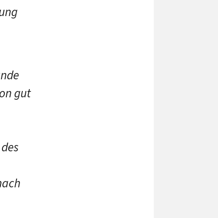
rung
unde
von gut
 des
nach