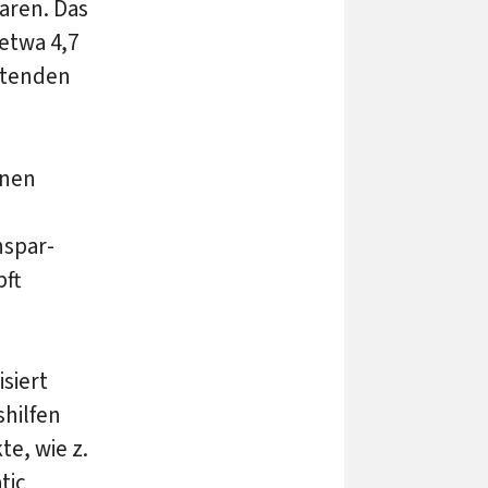
aren. Das
etwa 4,7
eitenden
onen
nspar-
pft
siert
shilfen
te, wie z.
tic