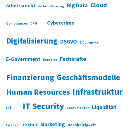
Cloud
Big Data
Arbeitsrecht
Authentifizierung
Cybercrime
Compliances
CRM
Digitalisierung
DSGVO
E-Commerce
Fachkräfte
E-Government
Energien
Finanzierung
Geschäftsmodelle
Infrastruktur
Human Resources
IT Security
Liquidität
IoT
Konsumenten
Marketing
Nachhaltigkeit
Logistik
Lizenzen