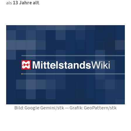
als
13 Jahre alt
.
Bild: Google Gemini/stk — Grafik: GeoPattern/stk