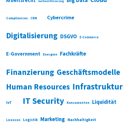
Big Data
Arbeitsrecht
Authentifizierung
Cybercrime
Compliances
CRM
Digitalisierung
DSGVO
E-Commerce
Fachkräfte
E-Government
Energien
Finanzierung
Geschäftsmodelle
Infrastruktur
Human Resources
IT Security
Liquidität
IoT
Konsumenten
Marketing
Nachhaltigkeit
Logistik
Lizenzen