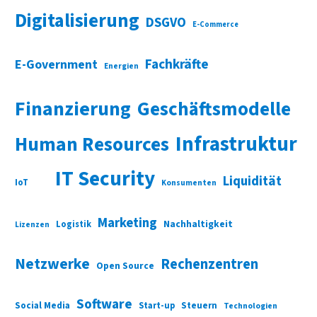
Digitalisierung
DSGVO
E-Commerce
Fachkräfte
E-Government
Energien
Finanzierung
Geschäftsmodelle
Infrastruktur
Human Resources
IT Security
Liquidität
IoT
Konsumenten
Marketing
Nachhaltigkeit
Logistik
Lizenzen
Netzwerke
Rechenzentren
Open Source
Software
Social Media
Start-up
Steuern
Technologien