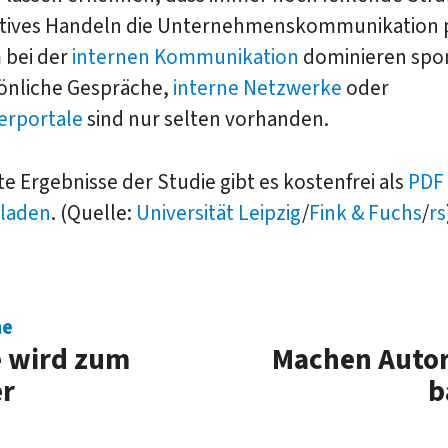
atives Handeln die Unternehmenskommunikation 
 bei der
internen Kommunikation
dominieren spo
önliche Gespräche,
interne Netzwerke
oder
erportale
sind nur selten vorhanden.
rte Ergebnisse der Studie gibt es kostenfrei als
PDF
laden
. (Quelle:
Universität Leipzig
/
Fink & Fuchs
/
rs
me
 wird zum
Machen Autor
er
b