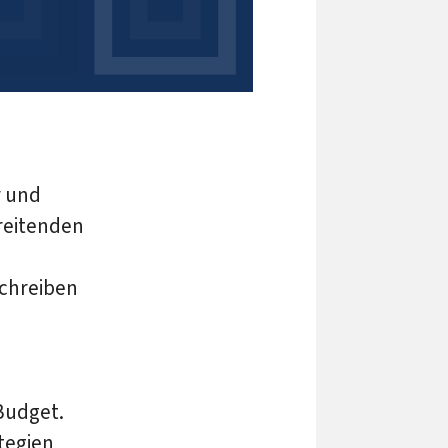
r und
reitenden
m
schreiben
Budget.
tegien