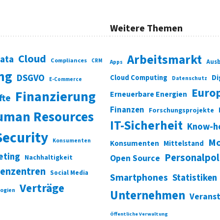
Weitere Themen
Cloud
Arbeitsmarkt
Data
Compliances
CRM
Ausb
Apps
ung
DSGVO
Di
Cloud Computing
Datenschutz
E-Commerce
Euro
Finanzierung
Erneuerbare Energien
fte
Finanzen
Forschungsprojekte
uman Resources
IT-Sicherheit
Know-h
Security
Mo
Konsumenten
Konsumenten
Mittelstand
eting
Personalpol
Open Source
Nachhaltigkeit
enzentren
Social Media
Smartphones
Statistiken
Verträge
ogien
Unternehmen
Verans
Öffentliche Verwaltung