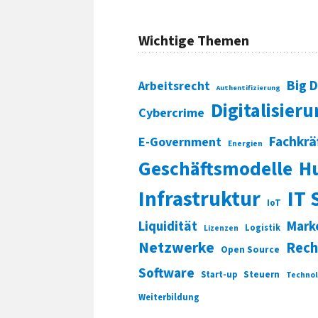
Wichtige Themen
Big 
Arbeitsrecht
Authentifizierung
Digitalisier
Cybercrime
Fachkrä
E-Government
Energien
Geschäftsmodelle
H
Infrastruktur
IT 
IoT
Liquidität
Mark
Logistik
Lizenzen
Netzwerke
Rech
Open Source
Software
Start-up
Steuern
Technol
Weiterbildung