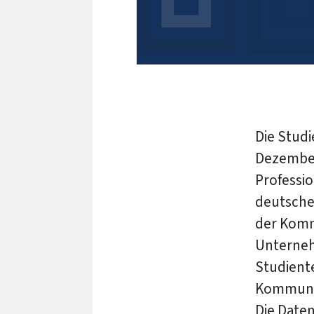
Die Stud
Dezember
Professi
deutsche
der Komm
Unterneh
Studient
Kommunik
Die Date