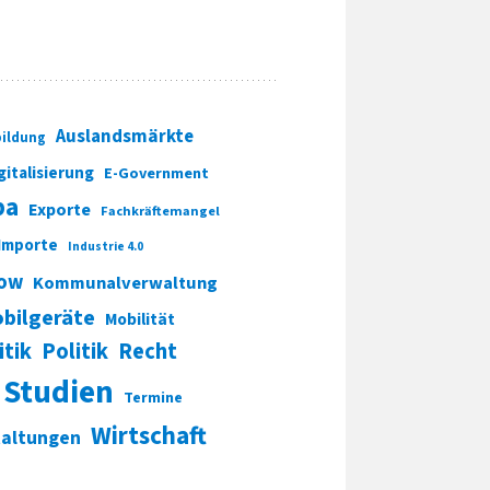
Auslandsmärkte
ildung
gitalisierung
E-Government
pa
Exporte
Fachkräftemangel
Importe
Industrie 4.0
ow
Kommunalverwaltung
bilgeräte
Mobilität
itik
Politik
Recht
Studien
Termine
Wirtschaft
taltungen