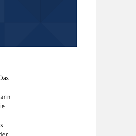
 Das
dann
ie
as
der