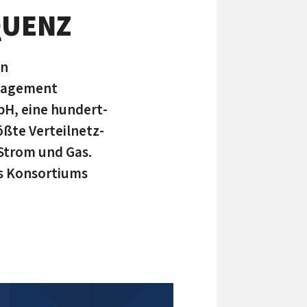
QUENZ
en
anagement
bH, eine hundert­
ßte Verteil­netz­
Strom und Gas.
es Konsortiums