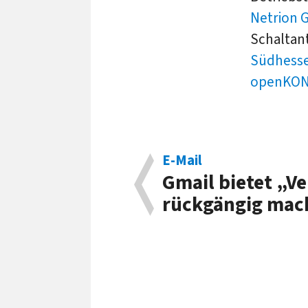
Netrion
Schaltan
Südhess
openKO
E-Mail
Gmail bietet „V
rückgängig mac