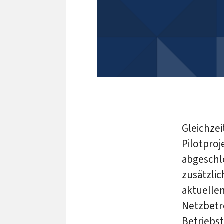
Gleichzei
Pilotproj
abgeschl
zusätzlic
aktuelle
Netzbetre
Betriebs