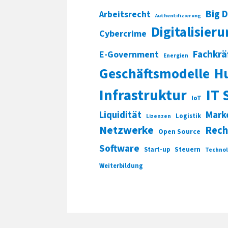
Big 
Arbeitsrecht
Authentifizierung
Digitalisier
Cybercrime
Fachkrä
E-Government
Energien
Geschäftsmodelle
H
Infrastruktur
IT 
IoT
Liquidität
Mark
Logistik
Lizenzen
Netzwerke
Rech
Open Source
Software
Start-up
Steuern
Technol
Weiterbildung