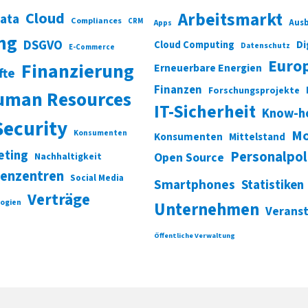
Cloud
Arbeitsmarkt
Data
Compliances
CRM
Ausb
Apps
ung
DSGVO
Di
Cloud Computing
Datenschutz
E-Commerce
Euro
Finanzierung
Erneuerbare Energien
fte
Finanzen
Forschungsprojekte
uman Resources
IT-Sicherheit
Know-h
Security
Mo
Konsumenten
Konsumenten
Mittelstand
eting
Personalpol
Open Source
Nachhaltigkeit
enzentren
Social Media
Smartphones
Statistiken
Verträge
ogien
Unternehmen
Verans
Öffentliche Verwaltung