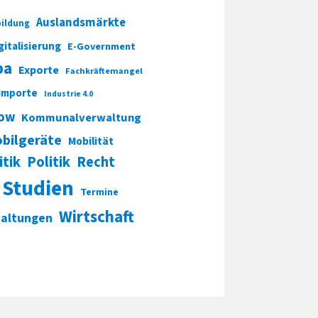
Auslandsmärkte
ildung
gitalisierung
E-Government
pa
Exporte
Fachkräftemangel
Importe
Industrie 4.0
ow
Kommunalverwaltung
bilgeräte
Mobilität
itik
Politik
Recht
Studien
Termine
Wirtschaft
taltungen