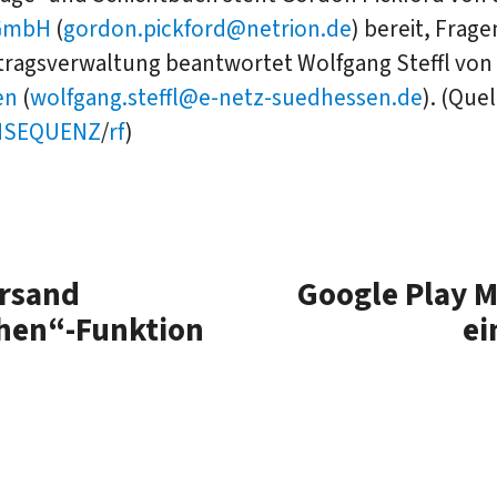
 GmbH
(
gordon.pickford@netrion.de
) bereit, Frage
tragsverwaltung beantwortet Wolfgang Steffl von
en
(
wolfgang.steffl@e-netz-suedhessen.de
). (Quel
NSEQUENZ
/
rf
)
ersand
Google Play M
hen“-Funktion
ei