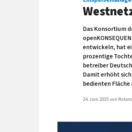
Westnet
Das Konsortium d
openKONSEQUENZ g
entwickeln, hat e
prozentige Tochte
betreiber Deutsch
Damit erhöht sich
bedienten Fläche 
24. Juni 2015
von
Roland