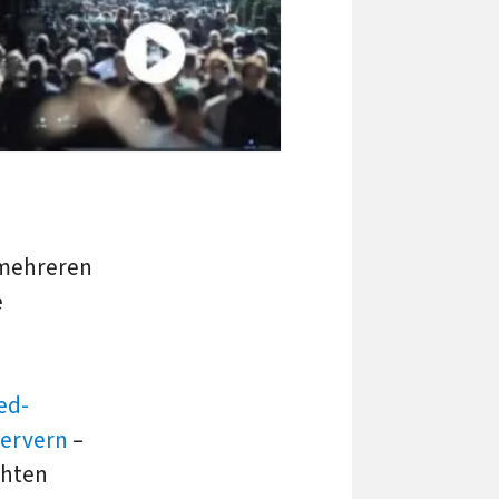
 mehreren
e
ed-
Servern
–
chten