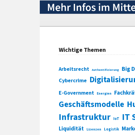
Wichtige Themen
Big 
Arbeitsrecht
Authentifizierung
Digitalisier
Cybercrime
Fachkrä
E-Government
Energien
Geschäftsmodelle
H
Infrastruktur
IT 
IoT
Liquidität
Mark
Logistik
Lizenzen