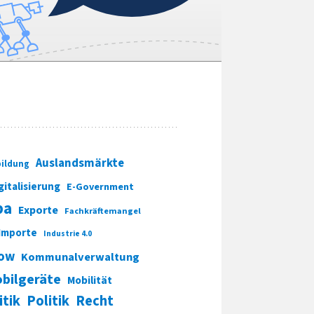
Auslandsmärkte
ildung
gitalisierung
E-Government
pa
Exporte
Fachkräftemangel
Importe
Industrie 4.0
ow
Kommunalverwaltung
bilgeräte
Mobilität
itik
Politik
Recht