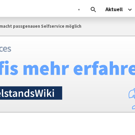
Aktuell
 macht pass­genauen Self­service möglich