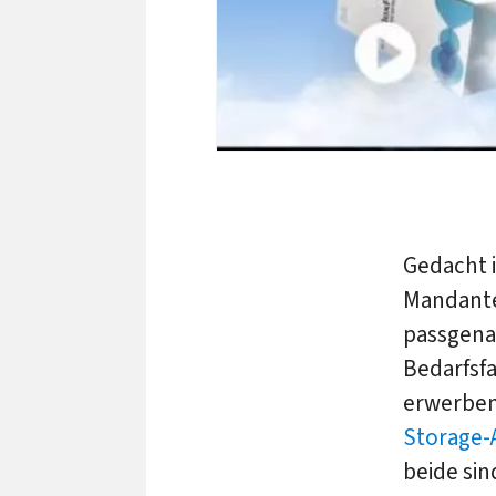
Gedacht i
Mandante
passgena
Bedarfsfa
erwerben,
Storage-
beide sin