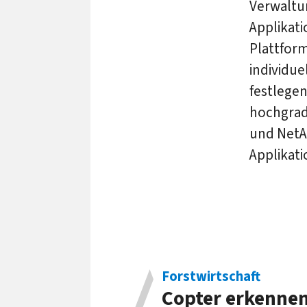
Verwaltu
Applikati
Plattform
individu
festlege
hochgradi
und NetA
Applikati
Forstwirtschaft
Copter erkennen