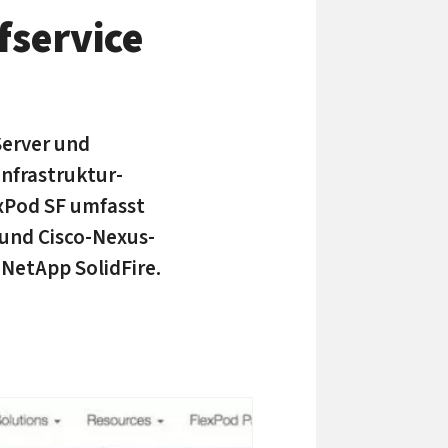
­service
 Server und
nfra­struktur­
exPod SF umfasst
 und Cisco-Nexus-
 NetApp SolidFire.