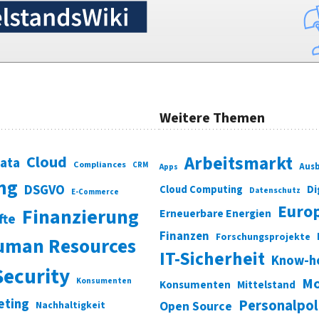
Weitere Themen
Cloud
Arbeitsmarkt
Data
Compliances
CRM
Ausb
Apps
ung
DSGVO
Di
Cloud Computing
Datenschutz
E-Commerce
Euro
Finanzierung
Erneuerbare Energien
fte
Finanzen
Forschungsprojekte
uman Resources
IT-Sicherheit
Know-h
Security
Mo
Konsumenten
Konsumenten
Mittelstand
eting
Personalpol
Open Source
Nachhaltigkeit