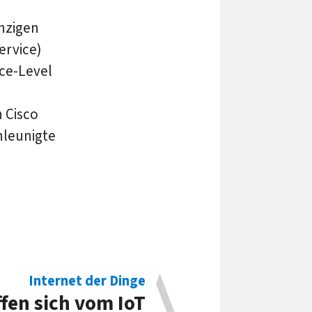
inzigen
ervice)
nce-Level
 Cisco
hleunigte
Internet der Dinge
fen sich vom IoT