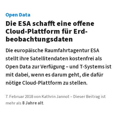
Open Data
Die ESA schafft eine offene
Cloud-Platt­form für Erd­
beobach­tungs­daten
Die euro­päische Raum­fahrt­agentur ESA
stellt ihre Sa­tel­li­ten­daten kosten­frei als
Open Data zur Ver­fügung – und T-Systems ist
mit dabei, wenn es darum geht, die dafür
nötige Cloud-Platt­form zu stellen.
7. Februar 2018
von
Kathrin Jannot
Dieser Beitrag ist
mehr als
8 Jahre alt
.