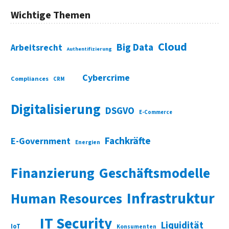
Wichtige Themen
Cloud
Big Data
Arbeitsrecht
Authentifizierung
Cybercrime
Compliances
CRM
Digitalisierung
DSGVO
E-Commerce
Fachkräfte
E-Government
Energien
Finanzierung
Geschäftsmodelle
Infrastruktur
Human Resources
IT Security
Liquidität
IoT
Konsumenten