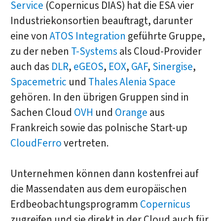
Service
(Copernicus DIAS) hat die ESA vier
Industriekonsortien beauftragt, darunter
eine von
ATOS Integration
geführte Gruppe,
zu der neben
T-Systems
als Cloud-Provider
auch das
DLR
,
eGEOS
,
EOX
,
GAF
,
Sinergise
,
Spacemetric
und
Thales Alenia Space
gehören. In den übrigen Gruppen sind in
Sachen Cloud
OVH
und
Orange
aus
Frankreich sowie das polnische Start-up
CloudFerro
vertreten.
Unternehmen können dann kostenfrei auf
die Massendaten aus dem europäischen
Erdbeobachtungsprogramm
Copernicus
zugreifen und sie direkt in der Cloud auch für