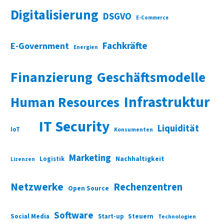
Digitalisierung
DSGVO
E-Commerce
Fachkräfte
E-Government
Energien
Finanzierung
Geschäftsmodelle
Infrastruktur
Human Resources
IT Security
Liquidität
IoT
Konsumenten
Marketing
Nachhaltigkeit
Logistik
Lizenzen
Netzwerke
Rechenzentren
Open Source
Software
Social Media
Start-up
Steuern
Technologien