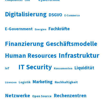
Compliances
CRM
Digitalisierung
DSGVO
E-Commerce
Fachkräfte
E-Government
Energien
Finanzierung
Geschäftsmodelle
Infrastruktur
Human Resources
IT Security
Liquidität
IoT
Konsumenten
Marketing
Nachhaltigkeit
Logistik
Lizenzen
Netzwerke
Rechenzentren
Open Source