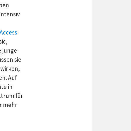
Open
intensiv
Access
sic,
e junge
üssen sie
 wirken,
n. Auf
te in
trum für
ür mehr