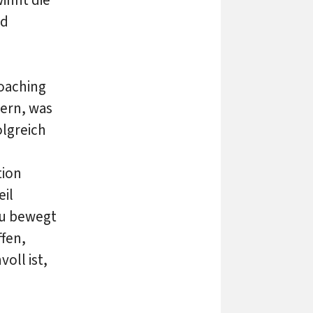
nd
oaching
ern, was
olgreich
tion
eil
zu bewegt
fen,
oll ist,