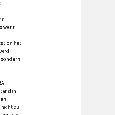
d
nd
ls wenn
sation hat
wird
, sondern
BA
tand in
nen
 nicht zu
innt die