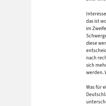
Interess
das ist 
im Zweife
Schwergew
diese wen
entscheid
nach rech
sich meh
werden. W
Was für e
Deutschla
untersch