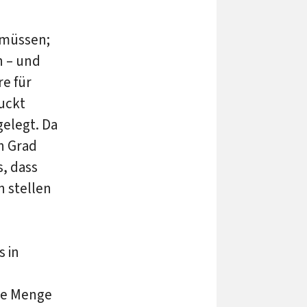
 müssen;
n – und
re für
juckt
gelegt. Da
n Grad
s, dass
n stellen
s in
ne Menge