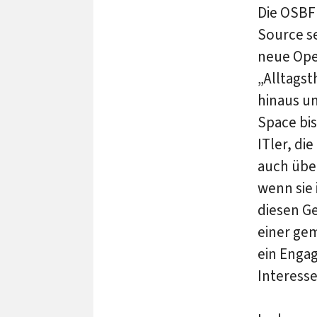
Die OSBF 
Source se
neue Open
„Alltags
hinaus un
Space bis
ITler, di
auch über
wenn sie
diesen Ge
einer ge
ein Enga
Interess