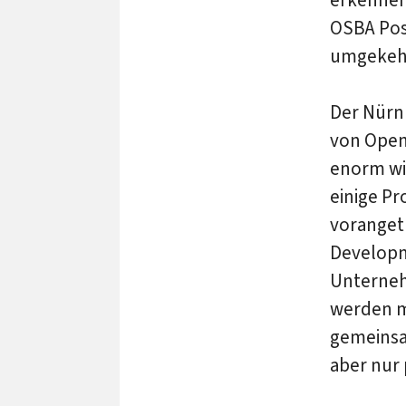
OSBA Posi
umgekeh
Der Nürn
von Open
enorm wic
einige Pr
voranget
Developm
Unterneh
werden mü
gemeinsam
aber nur 