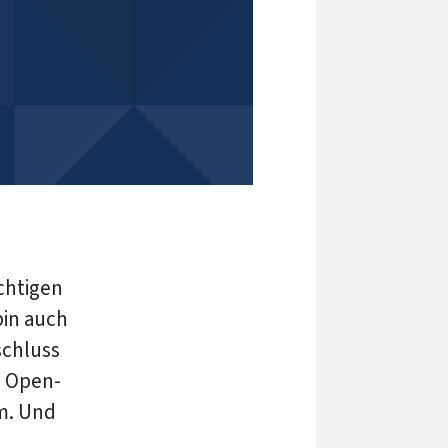
chtigen
bin auch
schluss
i Open-
m. Und