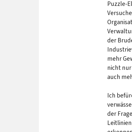
Puzzle-E
Versuche 
Organisa
Verwaltu
der Brude
Industrie
mehr Gewi
nicht nur
auch meh
Ich befür
verwässer
der Frage
Leitlinie
erkennen