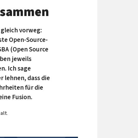
zusammen
 gleich vorweg:
ste Open-Source-
OSBA (Open Source
ben jeweils
n. Ich sage
r lehnen, dass die
rheiten für die
ine Fusion.
 alt
.