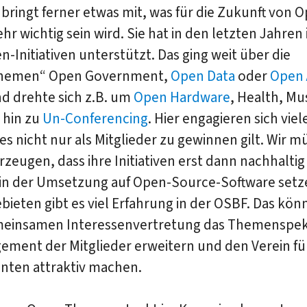
bringt ferner etwas mit, was für die Zukunft von 
hr wichtig sein wird. Sie hat in den letzten Jahren 
-Initiativen unterstützt. Das ging weit über die
themen“ Open Government,
Open Data
oder
Open 
d drehte sich z.B. um
Open Hardware
, Health, Mu
 hin zu
Un-Conferencing
. Hier engagieren sich viel
e es nicht nur als Mitglieder zu gewinnen gilt. Wir m
zeugen, dass ihre Initiativen erst dann nachhaltig
 in der Umsetzung auf Open-Source-Software setze
bieten gibt es viel Erfahrung in der OSBF. Das könn
meinsamen Interessenvertretung das Themenspek
gement der Mitglieder erweitern und den Verein f
enten attraktiv machen.