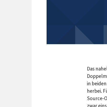
Das nahel
Doppelmi
in beide
herbei. F
Source-O
zwar ein