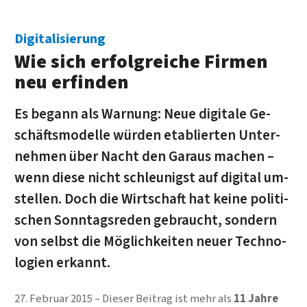
Digitalisierung
Wie sich erfolg­reiche Firmen
neu erfinden
Es begann als War­nung: Neue digitale Ge­
schäfts­modelle würden eta­blier­ten Un­ter­
neh­men über Nacht den Garaus machen –
wenn diese nicht schleu­nigst auf di­gi­tal um­
stellen. Doch die Wirt­schaft hat keine po­li­ti­
schen Sonn­tags­reden ge­braucht, son­dern
von selbst die Mög­lich­keiten neuer Tech­no­
lo­gien erkannt.
27. Februar 2015
Dieser Beitrag ist mehr als
11 Jahre