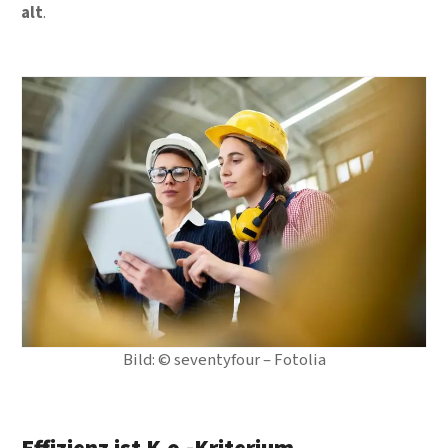
alt
.
Bild: © seventyfour – Fotolia